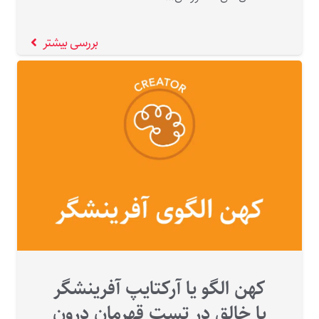
بررسی بیشتر
کهن الگو یا آرکتایپ آفرینشگر
یا خالق در تست قهرمان درون