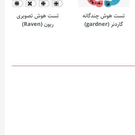
تست هوش چندگانه
تست هوش تصویری
گاردنر (gardner)
ریون (Raven)