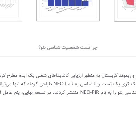
چرا تست شخصیت شناسی نئو؟
ست توپز و ریموند کریستال به منظور ارزیابی کاندیداهای شغلی یک ایده مطرح کرد
آزمون‌های گذشته را ویرایش کرده و نسخه نهایی تست شخصیت شناسی نئو را به ن