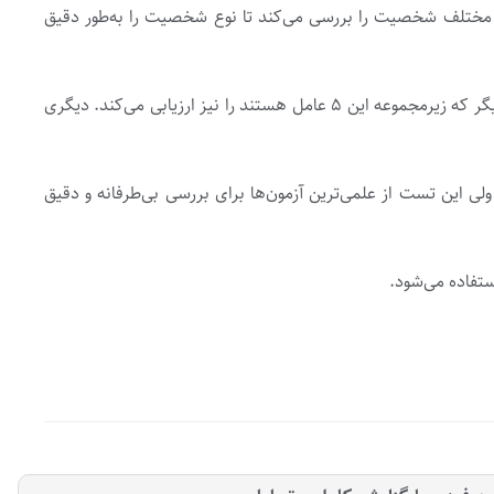
ستعار این تست شخصیت شناسی یعنی «تست شخصیت شناسی ۵ عاملی» را نیز شنیده باشید؛ زیرا این تست، ۵ حوزه مختلف شخصیت را بررسی می‌کند تا نوع شخصیت را به‌طور دقیق
تست نئو در 2 مدل متفاوت وجود دارد. یکی NEO-PIR نامیده می‌شود و 240 سؤال دارد که علاوه‌بر ۵ عامل اصلی شخصیت شما ۵۵ عامل دیگر که زیرمجموعه این ۵ عامل هستند را نیز ارزیابی می‌کند. دیگری
. انجام آزمون نئو و تحلیل نتایج آن، زمان زیادی (حدود 60 دقیقه) از شما می‌گیرد ولی این تست از علمی‌ترین آزمون‌ها برای بررسی بی‌طرفانه و دقیق
تفاده می‌شود.