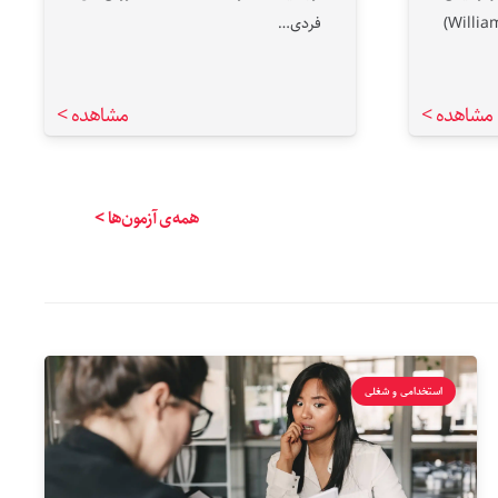
دارند. ویلیام گلاسر (William Glasser)
فردی…
مشاهده >
مشاهده >
همه‌ی آزمون‌ها >
استخدامی و شغلی