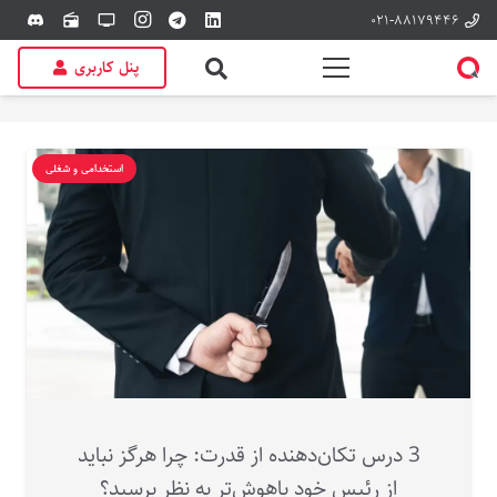
۰۲۱-۸۸۱۷۹۴۴۶
discord
radio
tv
پنل کاربری
استخدامی و شغلی
3 درس تکان‌دهنده از قدرت: چرا هرگز نباید
از رئیس خود باهوش‌تر به نظر برسید؟