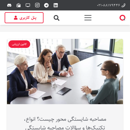
۰۲۱-۸۸۱۷۹۴۴۶
discord
radio
tv
پنل کاربری
کانون ارزیابی
مصاحبه شایستگی محور چیست؟ انواع،
تکنیک‌ها و سؤالات مصاحبه شایستگی