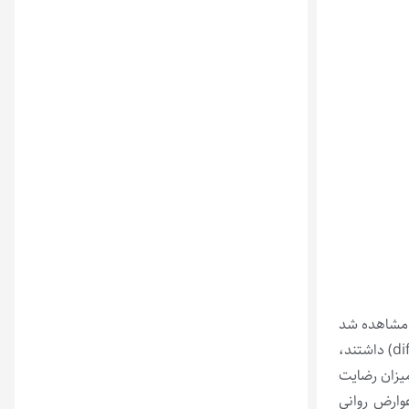
د. مشاهده شد
که جراحی زیبایی تأثیر مثبتی بر عزت‌نفس افراد دارد اما تغییری در خودپنداره افراد مشاهده نشد، به جز در کسانی که هویت ناپایدار (diffusion) داشتند،
میزان رضایت
عوارض روانی