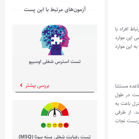
آزمون‌های مرتبط با این پست
اط افراد با
ی این موارد
ه این موارد
تست استرس شغلی اوسیپو
بررسی بیشتر
اعده مستثنا
است در طول
رل باعث به
د. از طرفی
ن‌بست نجات
تست رضایت شغلی مینه سوتا (MSQ)